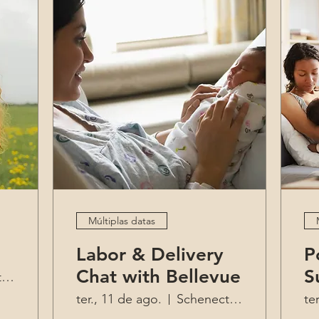
Múltiplas datas
Labor & Delivery
P
Chat with Bellevue
S
Schenectady
ter., 11 de ago.
Schenectady
te