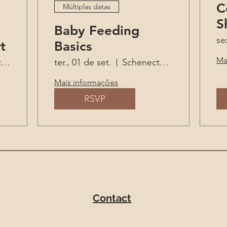
C
Múltiplas datas
S
Baby Feeding
se
t
Basics
Ma
Schenectady
ter., 01 de set.
Schenectady
Mais informações
RSVP
Contact