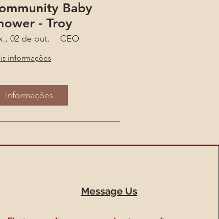
ommunity Baby
hower - Troy
x., 02 de out.
CEO
is informações
Informações
Message Us