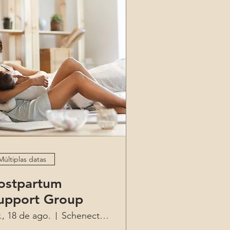
Múltiplas datas
ostpartum
upport Group
r., 18 de ago.
Schenectady