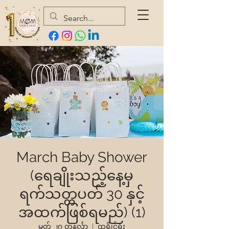
March Baby Shower
(ရေချိုးသည့်နေ့မှ
ရက်သတ္တပတ် 30 နှင့်
အထက်ဖြစ်ရမည်) (1)
မတ် ၂၇ တနင်္လာ
  |  
ထရွိုင်ရုံး