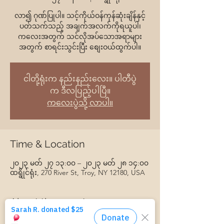
လာ၍ ဂုဏ်ပြုပါ။ သင့်ကိုယ်ဝန်ကုန်ဆုံးချိန်နှင့်
ပတ်သက်သည့် အချက်အလက်ကိုရယူပါ၊
ကလေးအတွက် သင်လိုအပ်သောအရာများ
အတွက် စာရင်းသွင်းပြီး စျေးဝယ်ထွက်ပါ။
ငါတို့ရုံးက နည်းနည်းလေး။ ပါတီပွဲ
က ဒီလပြည့်ပါပြီ။
ကလေးပွဲသို့ လာပါ။
Time & Location
၂၀၂၃ မတ် ၂၇ ၁၃:၀၀ – ၂၀၂၃ မတ် ၂၈ ၁၄:၀၀
ထရွိုင်ရုံး, 270 River St, Troy, NY 12180, USA
About the event
အဆာပြေအဆာပြေ ကျွေးမွေးပါမည်။ အိမ်ပြန်ဖို့