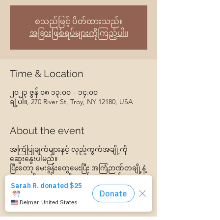
စသည်ဖြင့် ပိတ်ထားသည်။
အခြားဖြစ်ရပ်များကိုကြည့်ပါ။
Time & Location
၂၀၂၃ ဇွန် ၀၈ ၁၃:၀၀ – ၁၄:၀၀
ချဲ့ပါ။, 270 River St, Troy, NY 12180, USA
About the event
အကြံပြုချက်များနှင့် လှည့်ကွက်အချို့ကို
ဆွေးနွေးပါမည်။
ပြီးတော့ မေးခွန်းတွေမေးပြီး အကြံဉာဏ်တချို့နဲ့
ဝေးရာကို ထွက်သွားဖို့ အခွင့်အရေးတစ်ခု ရထား
ပြီး အိုးခွက်ပန်းကန်ကို လွယ်လွယ်ကူကူ
အသုံးပြုနိုင်ဖို့ သင့်ကလေးနဲ့အတူ လုပ်ဆောင်
ပါ။