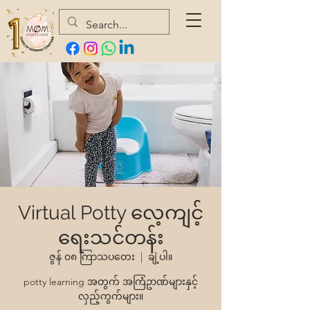
Virtual Potty လေ့ကျင့်
ရေးသင်တန်း
ဇွန် ၀၈ ကြာသပတေး
  |  
ချဲ့ပါ။
potty learning အတွက် အကြံဥာဏ်များနှင့်
လှည့်ကွက်များ။