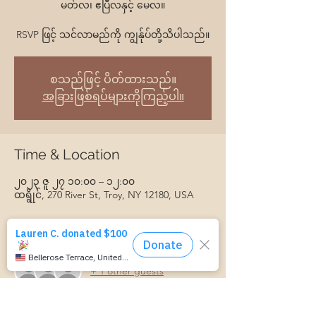
မတ်လ၊ ဧပြီလနှင့် မေလ။
RSVP ဖြင့် သင်လာမည်ကို ကျွန်ုပ်တို့သိပါသည်။
စသည်ဖြင့် ပိတ်ထားသည်။
အခြားဖြစ်ရပ်များကိုကြည့်ပါ။
Time & Location
၂၀၂၃ ဇူ ၂၇ ၁၀:၀၀ – ၁၂:၀၀
ထရွိုင်, 270 River St, Troy, NY 12180, USA
Guests
+ 1 other guests