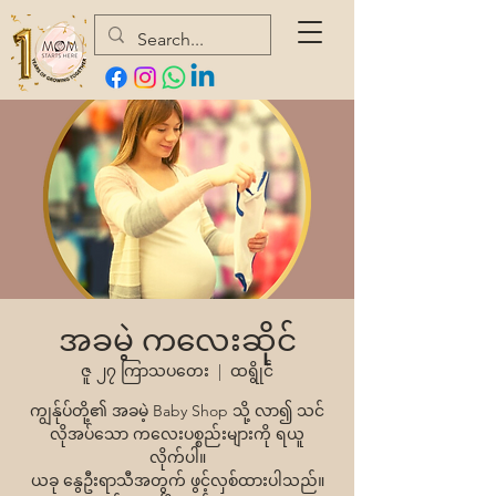
အခမဲ့ ကလေးဆိုင်
ဇူ ၂၇ ကြာသပတေး
  |  
ထရွိုင်
ကျွန်ုပ်တို့၏ အခမဲ့ Baby Shop သို့ လာ၍ သင်
လိုအပ်သော ကလေးပစ္စည်းများကို ရယူ
လိုက်ပါ။
ယခု နွေဦးရာသီအတွက် ဖွင့်လှစ်ထားပါသည်။