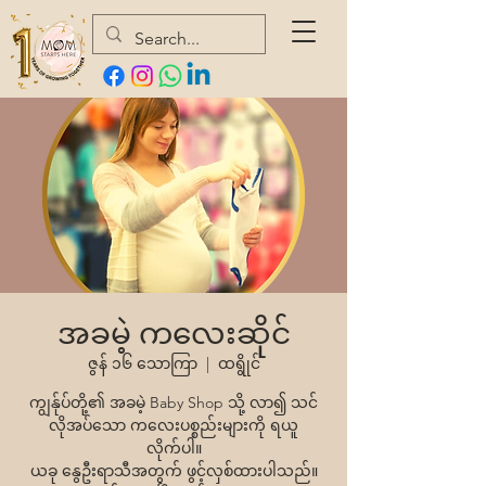
အခမဲ့ ကလေးဆိုင်
ဇွန် ၁၆ သောကြာ
  |  
ထရွိုင်
ကျွန်ုပ်တို့၏ အခမဲ့ Baby Shop သို့ လာ၍ သင်
လိုအပ်သော ကလေးပစ္စည်းများကို ရယူ
လိုက်ပါ။
ယခု နွေဦးရာသီအတွက် ဖွင့်လှစ်ထားပါသည်။