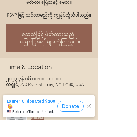
မတ်လ၊ ဧပြီလနှင့် မေလ။
RSVP ဖြင့် သင်လာမည်ကို ကျွန်ုပ်တို့သိပါသည်။
စသည်ဖြင့် ပိတ်ထားသည်။
အခြားဖြစ်ရပ်များကိုကြည့်ပါ။
Time & Location
၂၀၂၃ ဇွန် ၁၆ ၁၀:၀၀ – ၁၁:၀၀
ထရွိုင်, 270 River St, Troy, NY 12180, USA
Guests
See All