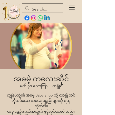
အခမဲ့ ကလေးဆိုင်
မတ် ၃၁ သောကြာ
  |  
ထရွိုင်
ကျွန်ုပ်တို့၏ အခမဲ့ Baby Shop သို့ လာ၍ သင်
လိုအပ်သော ကလေးပစ္စည်းများကို ရယူ
လိုက်ပါ။
ယခု နွေဦးရာသီအတွက် ဖွင့်လှစ်ထားပါသည်။