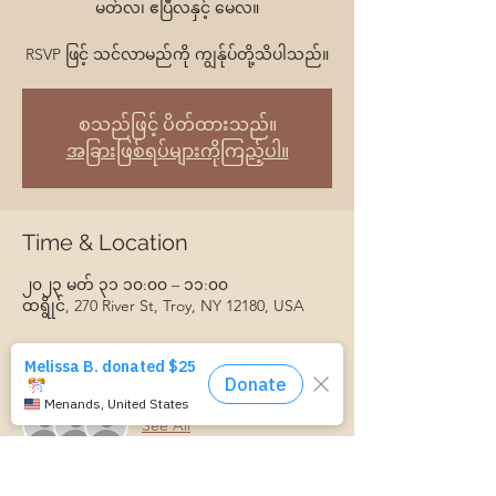
မတ်လ၊ ဧပြီလနှင့် မေလ။
RSVP ဖြင့် သင်လာမည်ကို ကျွန်ုပ်တို့သိပါသည်။
စသည်ဖြင့် ပိတ်ထားသည်။
အခြားဖြစ်ရပ်များကိုကြည့်ပါ။
Time & Location
၂၀၂၃ မတ် ၃၁ ၁၀:၀၀ – ၁၁:၀၀
ထရွိုင်, 270 River St, Troy, NY 12180, USA
Guests
See All