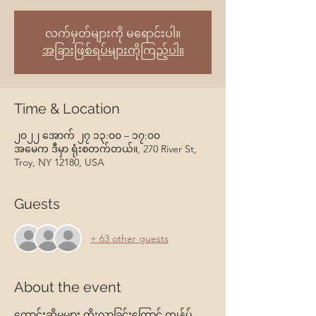
လက်မှတ်များကို မရောင်းပါ။
အခြားဖြစ်ရပ်များကိုကြည့်ပါ။
Time & Location
၂၀၂၂ အောက် ၂၇ ၁၃:၀၀ – ၁၇:၀၀
အမေက ဒီမှာ ရုံးစတက်တယ်။, 270 River St,
Troy, NY 12180, USA
Guests
+ 63 other guests
About the event
တောင်းဆိုမှုများ တိုးလာခြင်းကြောင့် ကျွန်ုပ်