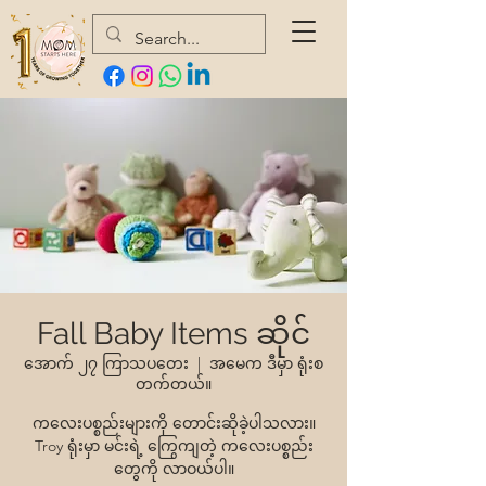
Fall Baby Items ဆိုင်
အောက် ၂၇ ကြာသပတေး
  |  
အမေက ဒီမှာ ရုံးစ
တက်တယ်။
ကလေးပစ္စည်းများကို တောင်းဆိုခဲ့ပါသလား။
Troy ရုံးမှာ မင်းရဲ့ ကြွေကျတဲ့ ကလေးပစ္စည်း
တွေကို လာဝယ်ပါ။