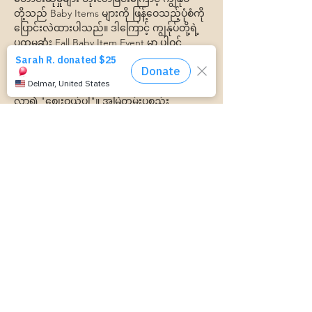
တို့သည် Baby Items များကို ဖြန့်ဝေသည့်ပုံစံကို 
ပြောင်းလဲထားပါသည်။ ဒါကြောင့် ကျွန်ုပ်တို့ရဲ့ 
ပထမဆုံး Fall Baby Item Event မှာ ပါဝင်
လိုက်ပါ။ 
ကလေးပစ္စည်းများကို သင်တောင်းဆိုပါက၊ 
ကျွန်ုပ်တို့တွင်ရှိသောအရာများကို ရုံးခန်းသို့
လာ၍ "စျေးဝယ်ပါ"။ အမြဲတမ်းပစ္စည်း
များသည် အခမဲ့ဖြစ်သည်! 
စီးနင်းနိုင်သည့် အကန့်အသတ်ရှိသောကြောင့် 
ဤနေရာကိုရောက်ရန် အခြားနည်းလမ်းမရှိပါက 
စီးနင်းလိုက်ပါရန် တောင်းဆိုပါ။
ဤတွင်။ 
Share this event