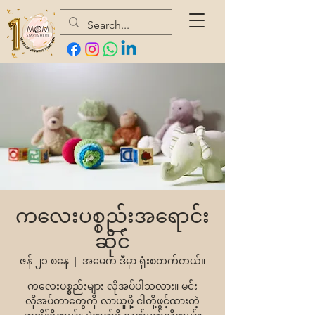
ကလေးပစ္စည်းအရောင်း
ဆိုင်
ဇန် ၂၁ စနေ
  |  
အမေက ဒီမှာ ရုံးစတက်တယ်။
ကလေးပစ္စည်းများ လိုအပ်ပါသလား။ မင်း
လိုအပ်တာတွေကို လာယူဖို့ ငါတို့ဖွင့်ထားတဲ့