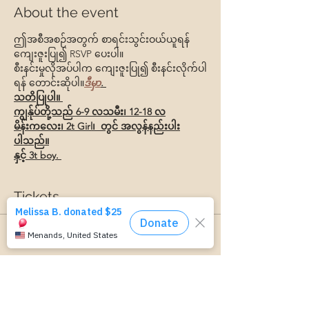
About the event
ဤအစီအစဉ်အတွက် စာရင်းသွင်းဝယ်ယူရန် 
ကျေးဇူးပြု၍ RSVP ပေးပါ။ 
စီးနင်းမှုလိုအပ်ပါက ကျေးဇူးပြု၍ စီးနင်းလိုက်ပါ
ရန် တောင်းဆိုပါ။
ဒီမှာ
. 
သတိပြုပါ။ 
ကျွန်ုပ်တို့သည် 6-9 လသမီး၊ 12-18 လ
မိန်းကလေး၊ 2t Girl၊  တွင် အလွန်နည်းပါး
ပါသည်။
နှင့် 3t boy. 
Tickets
Sale ended
Ticket type
အဖွဲ့ဝင်လက်မှတ်
More info