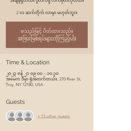
အချိန်ရှိတယ်။ ပွဲတက်ဖို့ လက်မှတ်လိုတယ်။
2 လ ဆက်တိုက် လာမှာ မဟုတ်ဘူး။
စသည်ဖြင့် ပိတ်ထားသည်။
အခြားဖြစ်ရပ်များကိုကြည့်ပါ။
Time & Location
၂၀၂၃ ဇန် ၂၁ ၀၉:၀၀ – ၁၀:၃၀
အမေက ဒီမှာ ရုံးစတက်တယ်။, 270 River St,
Troy, NY 12180, USA
Guests
+ 13 other guests