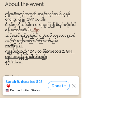
About the event
ဤအစီအစဉ်အတွက် စာရင်းသွင်းဝယ်ယူရန် 
ကျေးဇူးပြု၍ RSVP ပေးပါ။ 
စီးနင်းမှုလိုအပ်ပါက ကျေးဇူးပြု၍ စီးနင်းလိုက်ပါ
ရန် တောင်းဆိုပါ။
. 
ဒီမှာ
သင်စီးနင်းရန်ခွင့်ပြုပါက ပွဲမစမီ တနင်္လာနေ့တွင် 
သင့်ထံ စာပို့အကြောင်းကြားပါမည်။ 
သတိပြုပါ။ 
ကျွန်ုပ်တို့သည် 12-18 လ မိန်းကလေး၊ 2t Girl၊  
တွင် အလွန်နည်းပါးပါသည်။
နှင့် 3t boy. 
Tickets
Sale ended
Ticket type
အဖွဲ့ဝင်လက်မှတ်