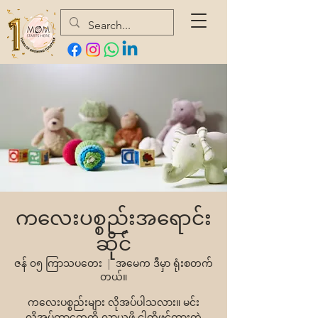
ကလေးပစ္စည်းအရောင်း
ဆိုင်
ဇန် ၀၅ ကြာသပတေး
  |  
အမေက ဒီမှာ ရုံးစတက်
တယ်။
ကလေးပစ္စည်းများ လိုအပ်ပါသလား။ မင်း
လိုအပ်တာတွေကို လာယူဖို့ ငါတို့ဖွင့်ထားတဲ့