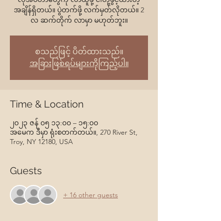
အချိန်ရှိတယ်။ ပွဲတက်ဖို့ လက်မှတ်လိုတယ်။ 2
လ ဆက်တိုက် လာမှာ မဟုတ်ဘူး။
စသည်ဖြင့် ပိတ်ထားသည်။
အခြားဖြစ်ရပ်များကိုကြည့်ပါ။
Time & Location
၂၀၂၃ ဇန် ၀၅ ၁၃:၀၀ – ၁၅:၀၀
အမေက ဒီမှာ ရုံးစတက်တယ်။, 270 River St,
Troy, NY 12180, USA
Guests
+ 16 other guests