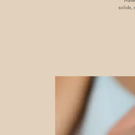
Have
solids,