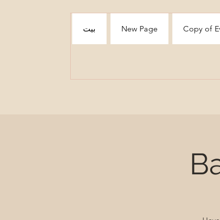
Copy of E
New Page
بيت
Ba