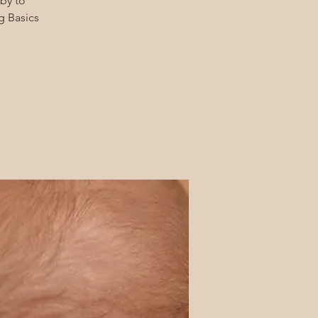
by to
g Basics